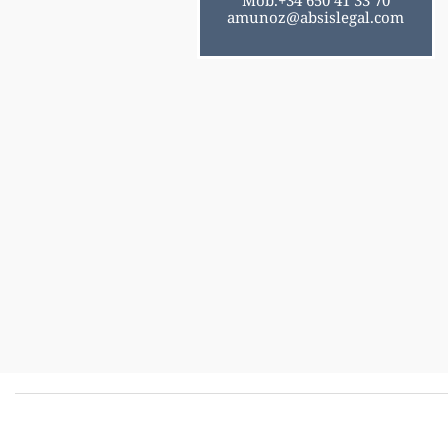
Mob.+34 650 41 33 70
amunoz@absislegal.com